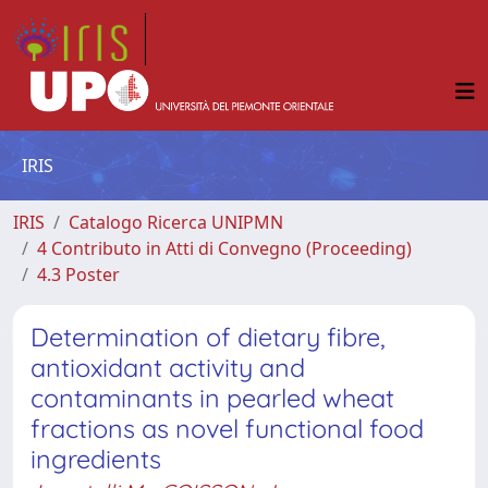
IRIS
IRIS
Catalogo Ricerca UNIPMN
4 Contributo in Atti di Convegno (Proceeding)
4.3 Poster
Determination of dietary fibre,
antioxidant activity and
contaminants in pearled wheat
fractions as novel functional food
ingredients