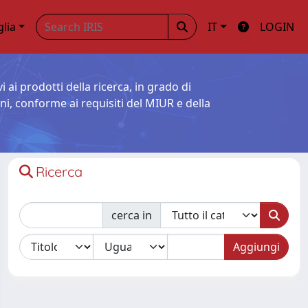
glia
IT
LOGIN
i ai prodotti della ricerca, in grado di
oni, conforme ai requisiti del MIUR e della
Ricerca
cerca in
Aggiungi