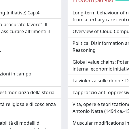
ng Initiative).Cap.4
Long-term behaviour of n
from a tertiary care cent
 procurato lavoro”. Il
 assicurare altrimenti il
Overview of Cloud Compu
Political Disinformation 
.
Reasoning
Global value chains: Pote
internal economic initiat
azioni in campo
La violenza sulle donne. D
testimonianza della storia
L’approccio anti-oppressivo
ertà religiosa e di coscienza
Vita, opere e teorizzazion
Antonio Natta (1494 ca.-1
bilità di modelli di
Muscular modifications in