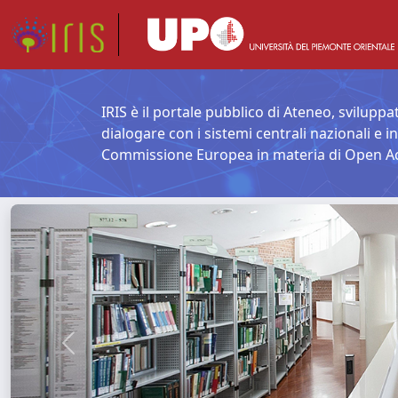
IRIS è il portale pubblico di Ateneo, sviluppat
dialogare con i sistemi centrali nazionali e i
Commissione Europea in materia di Open A
Previous