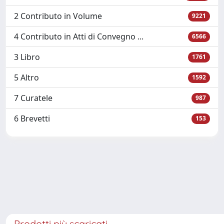
2 Contributo in Volume
9221
4 Contributo in Atti di Convegno ...
6566
3 Libro
1761
5 Altro
1592
7 Curatele
987
6 Brevetti
153
Prodotti più scaricati