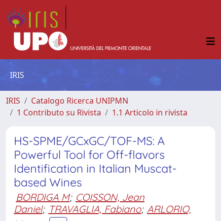
IRIS
IRIS
Catalogo Ricerca UNIPMN
1 Contributo su Rivista
1.1 Articolo in rivista
HS-SPME/GCxGC/TOF-MS: A
Powerful Tool for Off-flavors
Identification in Italian Muscat-
based Wines
BORDIGA M
;
COISSON, Jean
Daniel
;
TRAVAGLIA, Fabiano
;
ARLORIO,