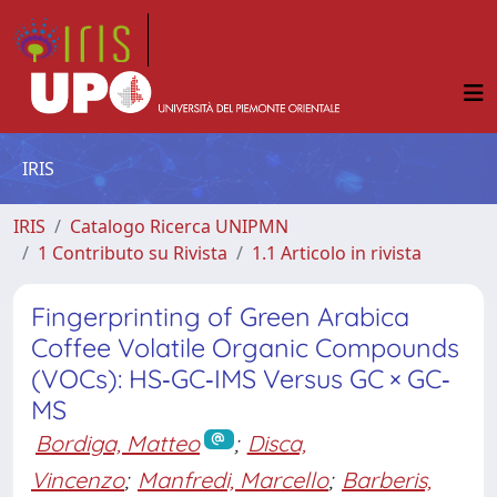
IRIS
IRIS
Catalogo Ricerca UNIPMN
1 Contributo su Rivista
1.1 Articolo in rivista
Fingerprinting of Green Arabica
Coffee Volatile Organic Compounds
(VOCs): HS‐GC‐IMS Versus GC × GC‐
MS
Bordiga, Matteo
;
Disca,
Vincenzo
;
Manfredi, Marcello
;
Barberis,