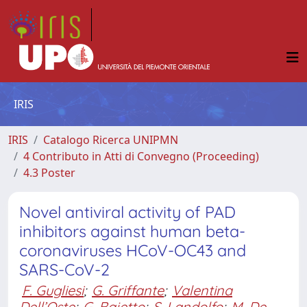
IRIS
IRIS
Catalogo Ricerca UNIPMN
4 Contributo in Atti di Convegno (Proceeding)
4.3 Poster
Novel antiviral activity of PAD
inhibitors against human beta-
coronaviruses HCoV-OC43 and
SARS-CoV-2
F. Gugliesi
;
G. Griffante
;
Valentina
Dell’Oste
;
G. Bajetto
;
S. Landolfo
;
M. De