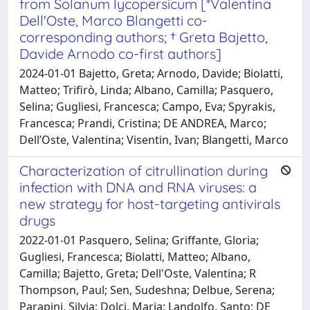
from Solanum lycopersicum [*Valentina
Dell'Oste, Marco Blangetti co-
corresponding authors; † Greta Bajetto,
Davide Arnodo co-first authors]
2024-01-01 Bajetto, Greta; Arnodo, Davide; Biolatti,
Matteo; Trifirò, Linda; Albano, Camilla; Pasquero,
Selina; Gugliesi, Francesca; Campo, Eva; Spyrakis,
Francesca; Prandi, Cristina; DE ANDREA, Marco;
Dell’Oste, Valentina; Visentin, Ivan; Blangetti, Marco
Characterization of citrullination during
infection with DNA and RNA viruses: a
new strategy for host-targeting antivirals
drugs
2022-01-01 Pasquero, Selina; Griffante, Gloria;
Gugliesi, Francesca; Biolatti, Matteo; Albano,
Camilla; Bajetto, Greta; Dell'Oste, Valentina; R
Thompson, Paul; Sen, Sudeshna; Delbue, Serena;
Parapini, Silvia; Dolci, Maria; Landolfo, Santo; DE