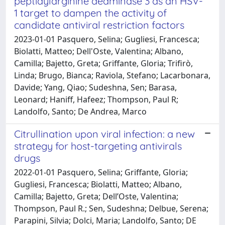
peptidylarginine deaminase 3 as an HSV-
1 target to dampen the activity of
candidate antiviral restriction factors
2023-01-01 Pasquero, Selina; Gugliesi, Francesca;
Biolatti, Matteo; Dell'Oste, Valentina; Albano,
Camilla; Bajetto, Greta; Griffante, Gloria; Trifirò,
Linda; Brugo, Bianca; Raviola, Stefano; Lacarbonara,
Davide; Yang, Qiao; Sudeshna, Sen; Barasa,
Leonard; Haniff, Hafeez; Thompson, Paul R;
Landolfo, Santo; De Andrea, Marco
Citrullination upon viral infection: a new
strategy for host-targeting antivirals
drugs
2022-01-01 Pasquero, Selina; Griffante, Gloria;
Gugliesi, Francesca; Biolatti, Matteo; Albano,
Camilla; Bajetto, Greta; Dell’Oste, Valentina;
Thompson, Paul R.; Sen, Sudeshna; Delbue, Serena;
Parapini, Silvia; Dolci, Maria; Landolfo, Santo; DE