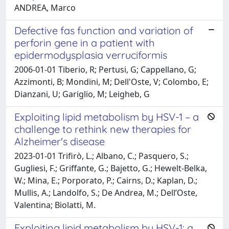
ANDREA, Marco
Defective fas function and variation of
perforin gene in a patient with
epidermodysplasia verruciformis
2006-01-01 Tiberio, R; Pertusi, G; Cappellano, G;
Azzimonti, B; Mondini, M; Dell'Oste, V; Colombo, E;
Dianzani, U; Gariglio, M; Leigheb, G
Exploiting lipid metabolism by HSV-1 – a
challenge to rethink new therapies for
Alzheimer's disease
2023-01-01 Trifirò, L.; Albano, C.; Pasquero, S.;
Gugliesi, F.; Griffante, G.; Bajetto, G.; Hewelt-Belka,
W.; Mina, E.; Porporato, P.; Cairns, D.; Kaplan, D.;
Mullis, A.; Landolfo, S.; De Andrea, M.; Dell’Oste,
Valentina; Biolatti, M.
Exploiting lipid metabolism by HSV-1: a