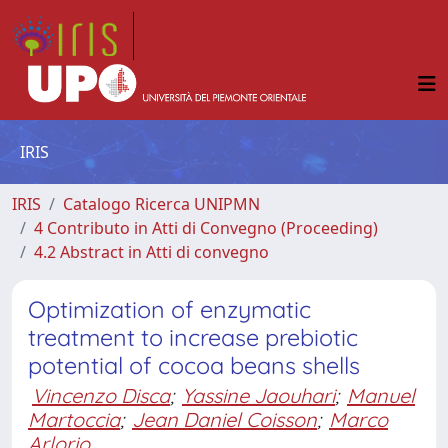
IRIS
IRIS
Catalogo Ricerca UNIPMN
4 Contributo in Atti di Convegno (Proceeding)
4.2 Abstract in Atti di convegno
Optimization of enzymatic
treatment to increase prebiotic
potential of cocoa beans shells
Vincenzo Disca
;
Yassine Jaouhari
;
Manuel
Martoccia
;
Jean Daniel Coisson
;
Marco
Arlorio