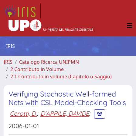
IRIS
IRIS
Catalogo Ricerca UNIPMN
2 Contributo in Volume
2.1 Contributo in volume (Capitolo o Saggio)
Verifying Stochastic Well-formed
Nets with CSL Model-Checking Tools
Cerotti, D.
;
D'APRILE, DAVIDE
;
2006-01-01