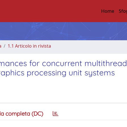
Home
Sfo
a
1.1 Articolo in rivista
rmances for concurrent multithread
raphics processing unit systems
a completa (DC)