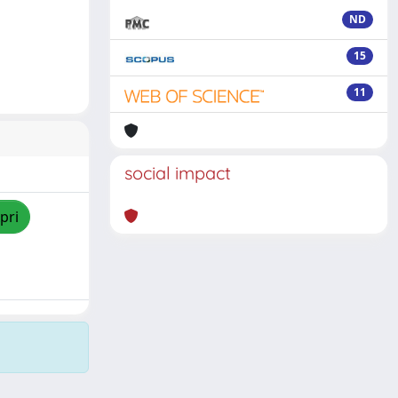
ND
15
11
social impact
pri