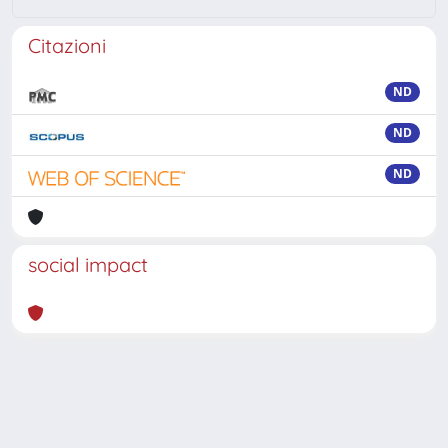
Citazioni
ND
ND
ND
social impact