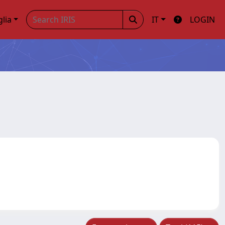
glia
IT
LOGIN