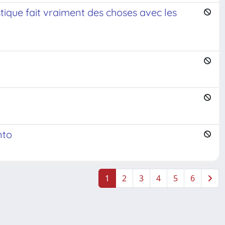
tique fait vraiment des choses avec les
nto
1
2
3
4
5
6