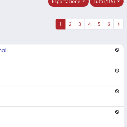
Esportazione
Tutti (115)
1
2
3
4
5
6
mali