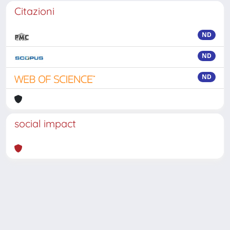
Citazioni
ND
ND
ND
social impact