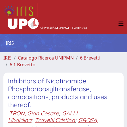
IRIS
IRIS
Catalogo Ricerca UNIPMN
6 Brevetti
6.1 Brevetto
Inhibitors of Nicotinamide
Phosphoribosyltransferase,
compositions, products and uses
thereof.
TRON, Gian Cesare
;
GALLI,
Ubaldina
;
Travelli Cristina
;
GROSA,