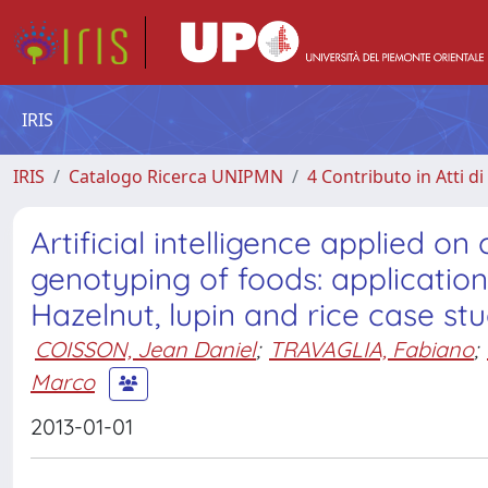
IRIS
IRIS
Catalogo Ricerca UNIPMN
4 Contributo in Atti 
Artificial intelligence applied
genotyping of foods: application
Hazelnut, lupin and rice case stu
COISSON, Jean Daniel
;
TRAVAGLIA, Fabiano
;
Marco
2013-01-01