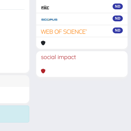
ND
ND
ND
social impact