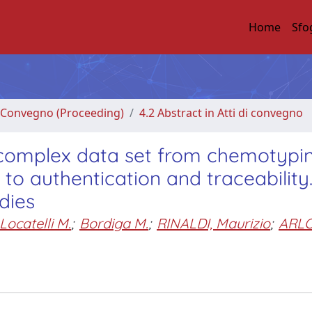
Home
Sfo
di Convegno (Proceeding)
4.2 Abstract in Atti di convegno
 on complex data set from chemotyp
 to authentication and traceability
dies
Locatelli M.
;
Bordiga M.
;
RINALDI, Maurizio
;
ARLO