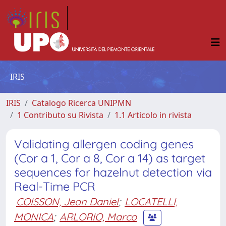
IRIS
IRIS
Catalogo Ricerca UNIPMN
1 Contributo su Rivista
1.1 Articolo in rivista
Validating allergen coding genes
(Cor a 1, Cor a 8, Cor a 14) as target
sequences for hazelnut detection via
Real-Time PCR
COISSON, Jean Daniel
;
LOCATELLI,
MONICA
;
ARLORIO, Marco