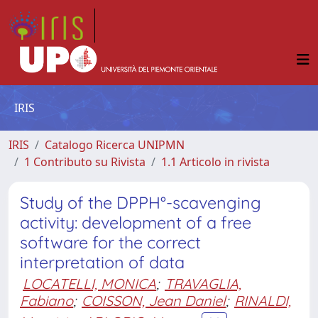
IRIS
IRIS
Catalogo Ricerca UNIPMN
1 Contributo su Rivista
1.1 Articolo in rivista
Study of the DPPH°-scavenging
activity: development of a free
software for the correct
interpretation of data
LOCATELLI, MONICA
;
TRAVAGLIA,
Fabiano
;
COISSON, Jean Daniel
;
RINALDI,