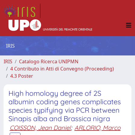
IRIS
IRIS
Catalogo Ricerca UNIPMN
4 Contributo in Atti di Convegno (Proceeding)
4.3 Poster
High homology degree of 2S
albumin coding genes complicates
species typifying via PCR between
Sinapis alba and Brassica nigra
COISSON, Jean Daniel
;
ARLORIO, Marco