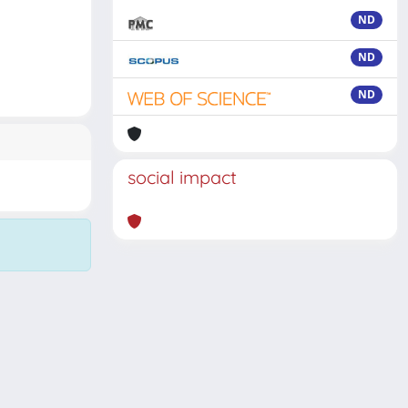
ND
ND
ND
social impact