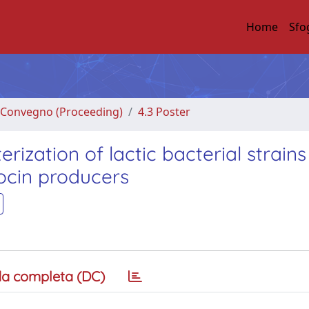
Home
Sfo
di Convegno (Proceeding)
4.3 Poster
ization of lactic bacterial strains
ocin producers
a completa (DC)