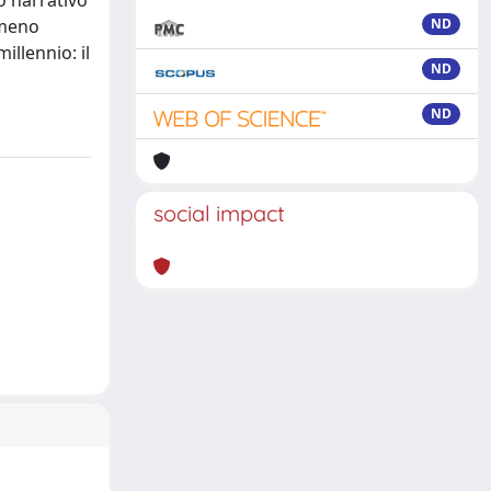
 narrativo
 meno
ND
illennio: il
ND
ND
social impact