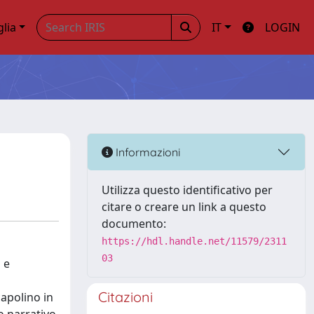
glia
IT
LOGIN
Informazioni
Utilizza questo identificativo per
citare o creare un link a questo
documento:
https://hdl.handle.net/11579/2311
03
 e
o
Citazioni
capolino in