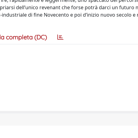
re, rapidamente e leggermente, uno spaccato del percorso
opriarsi dell’unico revenant che forse potrà darci un futuro
t-industriale di fine Novecento e poi d’inizio nuovo secolo e m
a completa (DC)