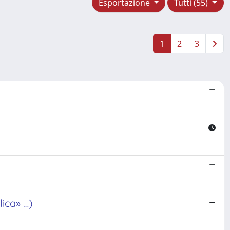
Esportazione
Tutti (55)
1
2
3
ica» …)