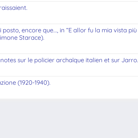
raissaient.
posto, encore que..., in “E allor fu la mia vista pi
 Simone Starace).
otes sur le policier archaïque italien et sur Jarro
azione (1920-1940).