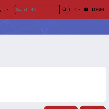
glia
IT
LOGIN