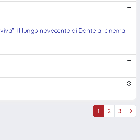
ù viva”. Il lungo novecento di Dante al cinema
.
1
2
3