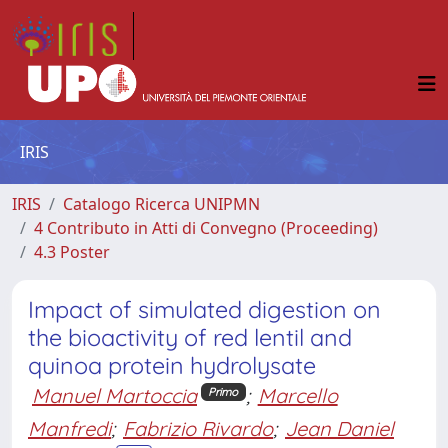
IRIS
IRIS
Catalogo Ricerca UNIPMN
4 Contributo in Atti di Convegno (Proceeding)
4.3 Poster
Impact of simulated digestion on
the bioactivity of red lentil and
quinoa protein hydrolysate
Manuel Martoccia
;
Marcello
Primo
Manfredi
;
Fabrizio Rivardo
;
Jean Daniel