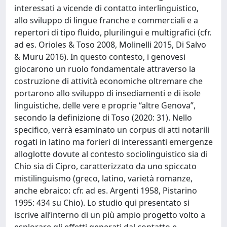
interessati a vicende di contatto interlinguistico,
allo sviluppo di lingue franche e commerciali e a
repertori di tipo fluido, plurilingui e multigrafici (cfr.
ad es. Orioles & Toso 2008, Molinelli 2015, Di Salvo
& Muru 2016). In questo contesto, i genovesi
giocarono un ruolo fondamentale attraverso la
costruzione di attività economiche oltremare che
portarono allo sviluppo di insediamenti e di isole
linguistiche, delle vere e proprie “altre Genova”,
secondo la definizione di Toso (2020: 31). Nello
specifico, verrà esaminato un corpus di atti notarili
rogati in latino ma forieri di interessanti emergenze
alloglotte dovute al contesto sociolinguistico sia di
Chio sia di Cipro, caratterizzato da uno spiccato
mistilinguismo (greco, latino, varietà romanze,
anche ebraico: cfr. ad es. Argenti 1958, Pistarino
1995: 434 su Chio). Lo studio qui presentato si
iscrive all’interno di un più ampio progetto volto a
esplorare gli effetti generati dal contatto e