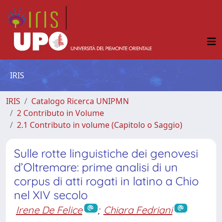
IRIS
IRIS
Catalogo Ricerca UNIPMN
2 Contributo in Volume
2.1 Contributo in volume (Capitolo o Saggio)
Sulle rotte linguistiche dei genovesi
d’Oltremare: prime analisi di un
corpus di atti rogati in latino a Chio
nel XIV secolo
Irene De Felice
;
Chiara Fedriani