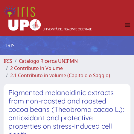
IRIS
IRIS
Catalogo Ricerca UNIPMN
2 Contributo in Volume
2.1 Contributo in volume (Capitolo o Saggio)
Pigmented melanoidinic extracts
from non-roasted and roasted
cocoa beans (Theobroma cacao L.):
antioxidant and protective
properties on stress-induced cell