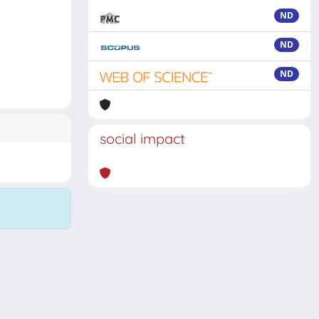
ND
ND
ND
social impact