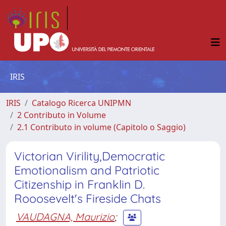
IRIS
IRIS
Catalogo Ricerca UNIPMN
2 Contributo in Volume
2.1 Contributo in volume (Capitolo o Saggio)
Victorian Virility,Democratic
Emotionalism and Patriotic
Citizenship in Franklin D.
Rooosevelt's Fireside Chats
VAUDAGNA, Maurizio
;