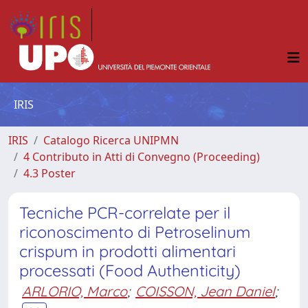
IRIS
IRIS
Catalogo Ricerca UNIPMN
4 Contributo in Atti di Convegno (Proceeding)
4.3 Poster
Tecniche PCR-correlate per il
riconoscimento di Petroselinum
crispum in prodotti alimentari
processati (Food Authenticity)
ARLORIO, Marco
;
COISSON, Jean Daniel
;