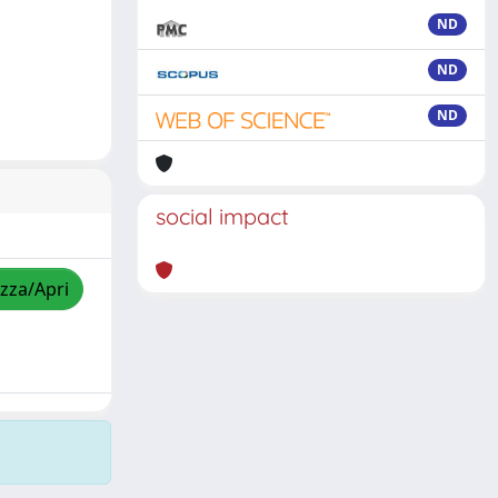
ND
ND
ND
social impact
izza/Apri