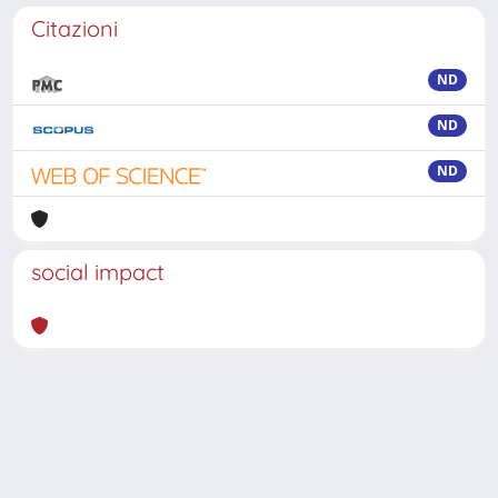
Citazioni
ND
ND
ND
social impact