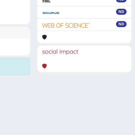
ND
ND
social impact