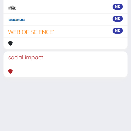
ND
ND
ND
social impact
Powered by
IRIS
-
about IRIS
-
Utilizzo dei cookie
-
Privacy
Copyright © 2026