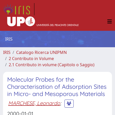
IRIS
IRIS
Catalogo Ricerca UNIPMN
2 Contributo in Volume
2.1 Contributo in volume (Capitolo o Saggio)
Molecular Probes for the
Characterisation of Adsorption Sites
in Micro- and Mesoporous Materials
MARCHESE, Leonardo
;
2000-01-01