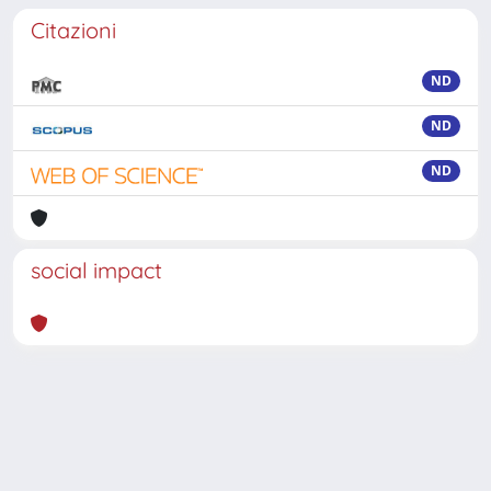
Citazioni
ND
ND
ND
social impact