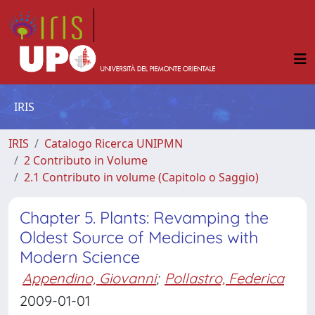
IRIS
IRIS
Catalogo Ricerca UNIPMN
2 Contributo in Volume
2.1 Contributo in volume (Capitolo o Saggio)
Chapter 5. Plants: Revamping the
Oldest Source of Medicines with
Modern Science
Appendino, Giovanni
;
Pollastro, Federica
2009-01-01