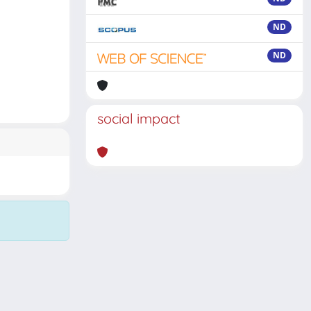
ND
ND
social impact