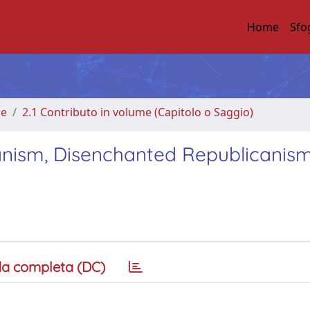
Home
Sfo
me
2.1 Contributo in volume (Capitolo o Saggio)
nism, Disenchanted Republicanism
a completa (DC)