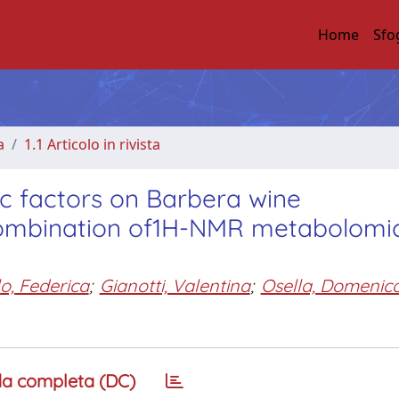
Home
Sfo
a
1.1 Articolo in rivista
ic factors on Barbera wine
 combination of1H-NMR metabolomi
o, Federica
;
Gianotti, Valentina
;
Osella, Domenic
a completa (DC)