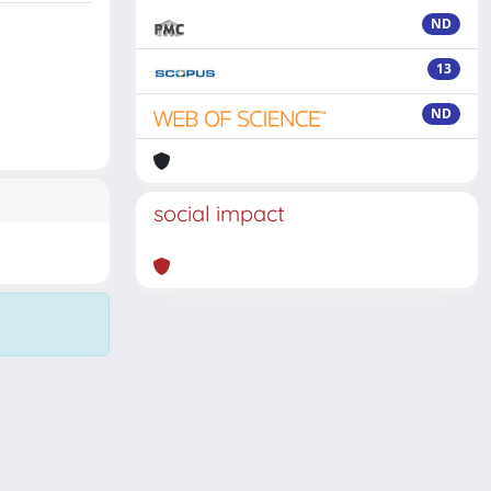
ND
13
ND
social impact