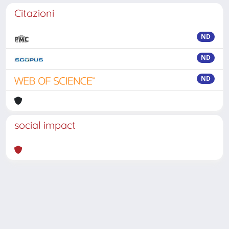
Citazioni
ND
ND
ND
social impact