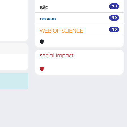
ND
ND
ND
social impact