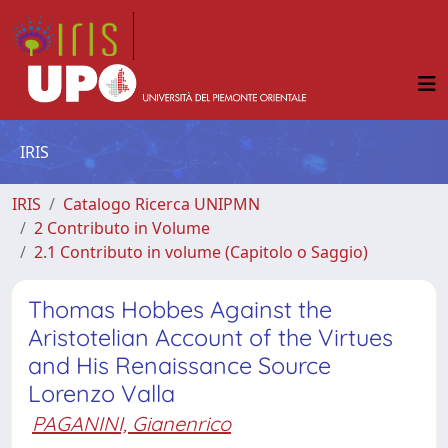
IRIS
IRIS
Catalogo Ricerca UNIPMN
2 Contributo in Volume
2.1 Contributo in volume (Capitolo o Saggio)
Thomas Hobbes Against the
Aristotelian Account of the Virtues
and His Renaissance Source
Lorenzo Valla
PAGANINI, Gianenrico