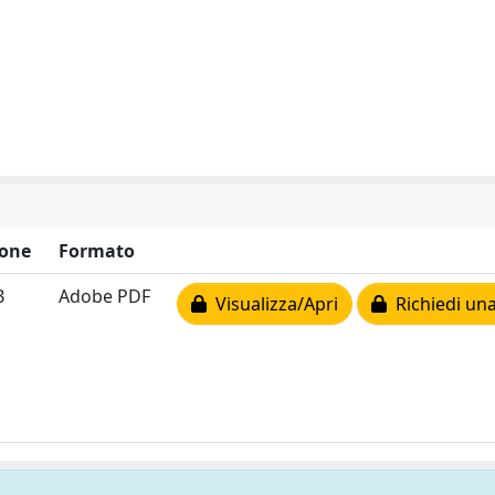
one
Formato
B
Adobe PDF
Visualizza/Apri
Richiedi una