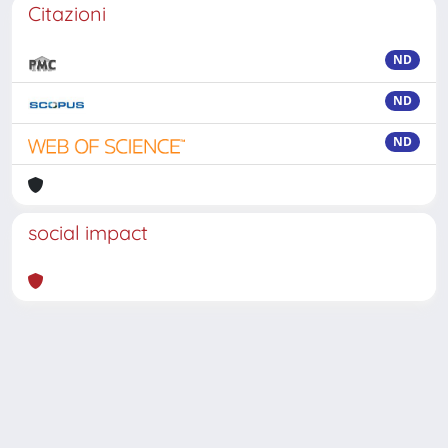
Citazioni
ND
ND
ND
social impact
Powered by
IRIS
-
about IRIS
-