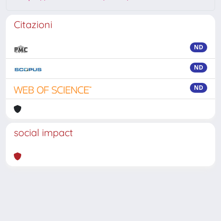
Citazioni
ND
ND
ND
social impact