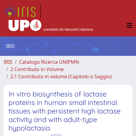
IRIS
IRIS
Catalogo Ricerca UNIPMN
2 Contributo in Volume
2.1 Contributo in volume (Capitolo o Saggio)
In vitro biosynthesis of lactase
proteins in human small intestinal
tissues with persistent high lactase
activity and with adult-type
hypolactasia