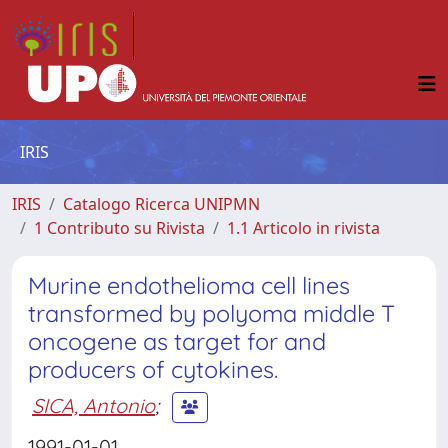
IRIS
IRIS
Catalogo Ricerca UNIPMN
1 Contributo su Rivista
1.1 Articolo in rivista
Murine endothelioma cell lines
transformed by polyoma middle T
oncogene as target for and
producers of cytokines.
SICA, Antonio
;
1991-01-01