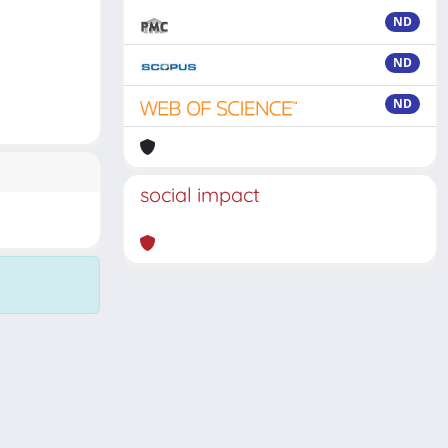
ND
ND
ND
social impact