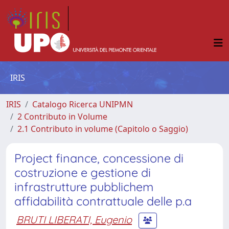
IRIS
IRIS
Catalogo Ricerca UNIPMN
2 Contributo in Volume
2.1 Contributo in volume (Capitolo o Saggio)
Project finance, concessione di
costruzione e gestione di
infrastrutture pubblichem
affidabilità contrattuale delle p.a
BRUTI LIBERATI, Eugenio