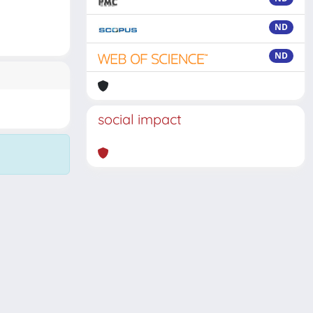
ND
ND
social impact