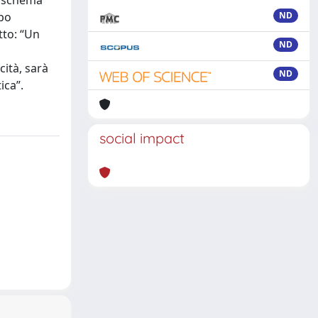
o schema
mpo
ND
tto: “Un
ND
cità, sarà
ND
ica”.
social impact