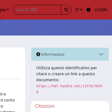
glia
IT
LOGIN
Informazioni
Utilizza questo identificativo per
citare o creare un link a questo
documento:
https://hdl.handle.net/11579/5659
8
li e
ere conto
Citazioni
to