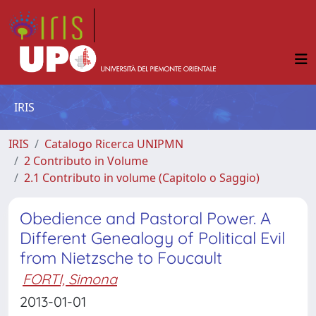
IRIS
IRIS
Catalogo Ricerca UNIPMN
2 Contributo in Volume
2.1 Contributo in volume (Capitolo o Saggio)
Obedience and Pastoral Power. A
Different Genealogy of Political Evil
from Nietzsche to Foucault
FORTI, Simona
2013-01-01