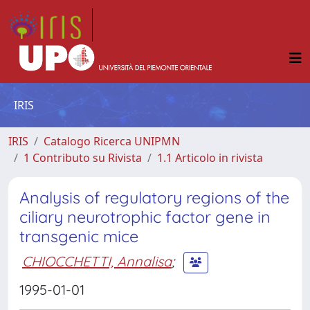
IRIS
IRIS
Catalogo Ricerca UNIPMN
1 Contributo su Rivista
1.1 Articolo in rivista
Analysis of regulatory regions of the
ciliary neurotrophic factor gene in
transgenic mice
CHIOCCHETTI, Annalisa
;
1995-01-01